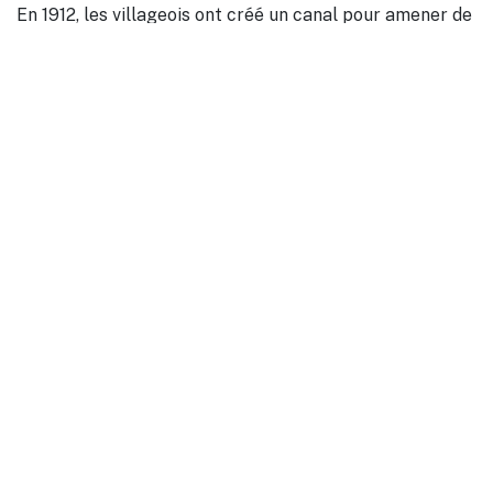
En 1912, les villageois ont créé un canal pour amener de
l’eau. Cela permettait d’irriguer les prairies au-dessous
du village, et permettait aussi l’évacuation des restes
de charbon et des cendres du four banal.
Aujourd’hui, ce four banal fait honneur aux villageois. Il
revêt une importance considérable et un atout
touristique supplémentaire.